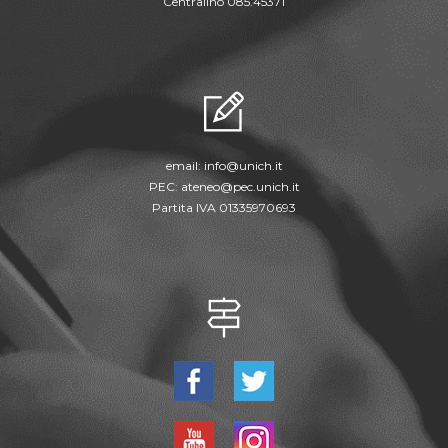
Centralino 085.45371
email:
info@unich.it
PEC:
ateneo@pec.unich.it
Partita IVA 01335970693