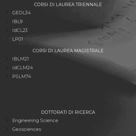
CORSI DI LAUREA TRIENNALE
GEOL34
IBL9
IdCL23
LP01
CORSI DI LAUREA MAGISTRALE
IBLM21
IdCLM24
PSLM74
DOTTORATI DI RICERCA
Engineering Science
Geosciences