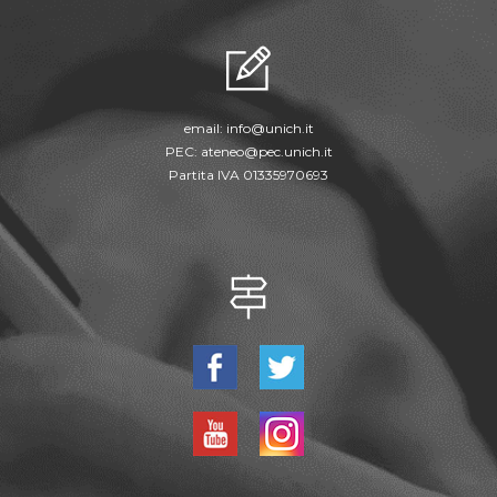
email:
info@unich.it
PEC:
ateneo@pec.unich.it
Partita IVA 01335970693