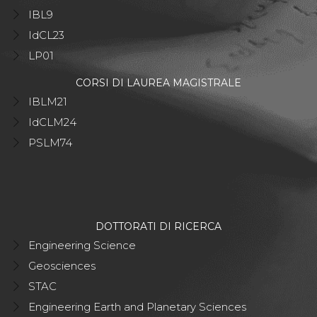
IBL9
IdCL23
LP01
CORSI DI LAUREA MAGISTRALE
IBLM21
IdCLM24
PSLM74
DOTTORATI DI RICERCA
Engineering Science
Geosciences
STAC
Engineering Earth and Planetary Sciences